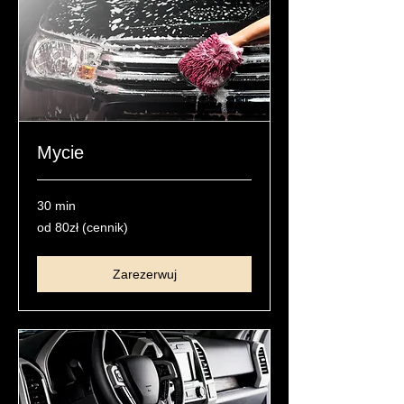
Mycie
30 min
od
od 80zł (cennik)
80zł
(cennik)
Zarezerwuj