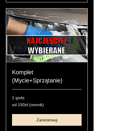
Komplet
(Mycie+Sprzątanie)
1 godz.
od
od 150zł (cennik)
150zł
(cennik)
Zarezerwuj