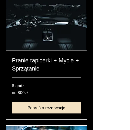
Pranie tapicerki + Mycie +
Sprzątanie
8 godz.
od
od 800zł
800zł
Poproś o rezerwację