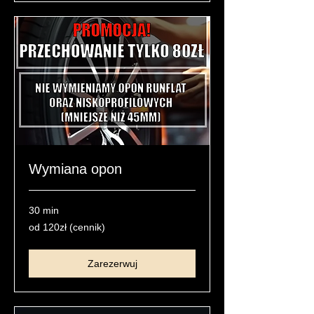
Wymiana opon
30 min
od
od 120zł (cennik)
120zł
(cennik)
Zarezerwuj