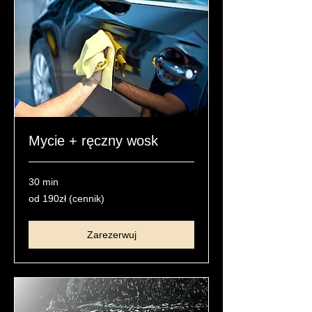
Mycie + ręczny wosk
30 min
od
od 190zł (cennik)
190zł
(cennik)
Zarezerwuj