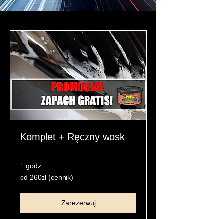
Komplet + Ręczny wosk
1 godz.
od
od 260zł (cennik)
260zł
(cennik)
Zarezerwuj