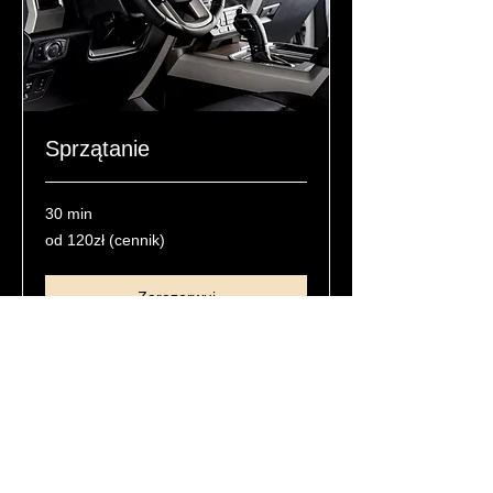
Sprzątanie
30 min
od
od 120zł (cennik)
120zł
(cennik)
Zarezerwuj